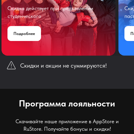
Скидка действует при предъявлении
Ски
студенческого
пас
Подробнее
П
Скидки и акции не суммируются!
Программа лояльности
Скачивайте наше приложение в AppStore и
RuStore. Получайте бонусы и скидки!