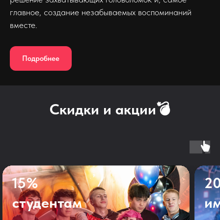
главное, создание незабываемых воспоминаний
вместе.
Подробнее
Скидки и акции💣
15%
2
студентам
и