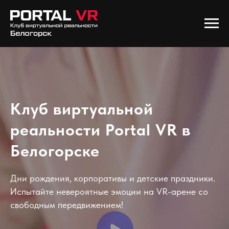
Клуб виртуальной
реальности Portal VR в
Белогорске
Дни рождения, корпоративы и детские праздники.
Испытайте невероятные эмоции на VR-арене со
свободным передвижением!