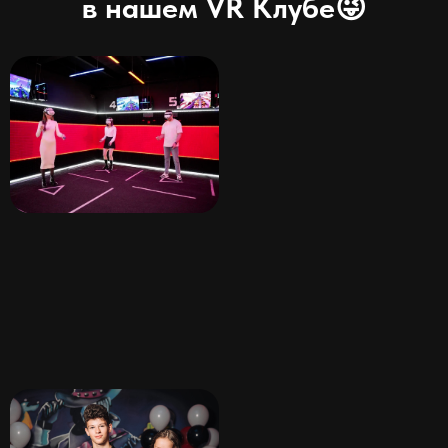
в нашем VR Клубе😜