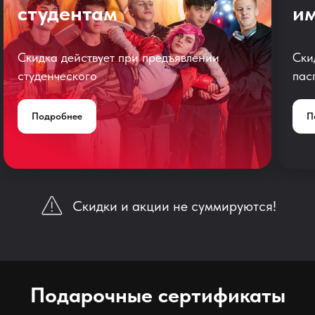
студентам
и
Скидка действует при предъявлении
Ски
студенческого
пас
Подробнее
П
Скидки и акции не суммируются!
Подарочные сертификаты