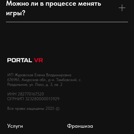
Можно ли в процессе менять
игры?
ИП Журавская Елена Владимировна
676961, Амурская обл., р-н. Тамбовский, с.
Раздольное, ул. Лазо, д. 3, кв. 2
ИНН 282770167520
ОГРНИП 323280000015929
Все права защищены 2025 ©
Услуги
Франшиза