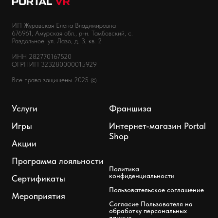
ИП Журавская Елена Владимировна
676961, Амурская обл., р-н. Тамбовский, с.
Раздольное, ул. Лазо, д. 3, кв. 2
ИНН 282770167520
ОГРНИП 323280000015929
Все права защищены 2025 ©
Услуги
Франшиза
Игры
Интернет-магазин Portal
Shop
Акции
Программа лояльности
Политика
конфиденциальности
Сертификаты
Пользовательское соглашение
Мероприятия
Согласие Пользователя на
обработку персональных
данных