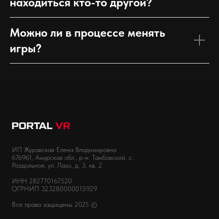
находиться кто-то другой?
Можно ли в процессе менять
игры?
ИП Журавская Елена Владимировна
676961, Амурская обл., р-н. Тамбовский, с.
Раздольное, ул. Лазо, д. 3, кв. 2
ИНН 282770167520
ОГРНИП 323280000015929
Все права защищены 2025 ©