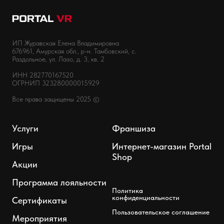
ИП Журавская Елена Владимировна
676961, Амурская обл., р-н. Тамбовский, с.
Раздольное, ул. Лазо, д. 3, кв. 2
ИНН 282770167520
ОГРНИП 323280000015929
Все права защищены 2025 ©
Услуги
Франшиза
Игры
Интернет-магазин Portal
Shop
Акции
Программа лояльности
Политика
конфиденциальности
Сертификаты
Пользовательское соглашение
Мероприятия