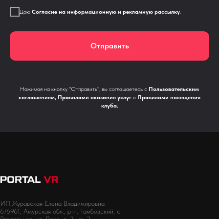
Даю
Согласие на информационную и рекламную рассылку
.
Отправить
Нажимая на кнопку "Отправить", вы соглашаетесь с
Пользовательским
соглашением
,
Правилами оказания услуг
и
Правилами посещения
клуба
.
ИП Журавская Елена Владимировна
676961, Амурская обл., р-н. Тамбовский, с.
Раздольное, ул. Лазо, д. 3, кв. 2