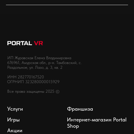
ИП Журавская Елена Владимировна
676961, Амурская обл., р-н. Тамбовский, с.
Раздольное, ул. Лазо, д. 3, кв. 2
ИНН 282770167520
ОГРНИП 323280000015929
Все права защищены 2025 ©
Услуги
Франшиза
Игры
Интернет-магазин Portal
Shop
Акции